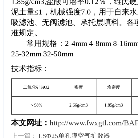
1.85g/cm3,盐酸可溶率0.12％，维氏硬
泥土量≤1，机械强度7.0，用于自来
吸滤池、无阀滤池、承托层填料。各项指
准规定。
常用规格：2-4mm 4-8mm 8-16mm 1
25-32mm 32-50mm
技术指标：
二氧化硅SiO2
密度
堆密度
＞98%
2.66g/cm3
1.85g/cm3
本文网址：
http://www.fwxgtl.com/BAF
上一篇：
LSФ25单孔膜空气扩散器