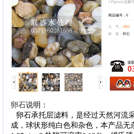
1.85g/cm3,盐
商品编号：0
人 气：
1661
标 签：
卵石
卵石
说明：
卵石承托层滤料，是经过天然河流采
成，球状形纯白色和杂色，本产品无杂