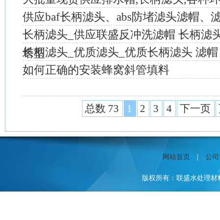
供应baf长柄滤头、abs防堵滤头滤帽、
长柄滤头_供应联盛反冲洗滤帽 长柄滤头,
长柄滤头_优质滤头_优质长柄滤头 滤帽
塔型
如何正确的安装蜂窝斜管填料
总数 73
1
2
3
4
下一页
网站首页
|
公司
版权所有：联盛水处理