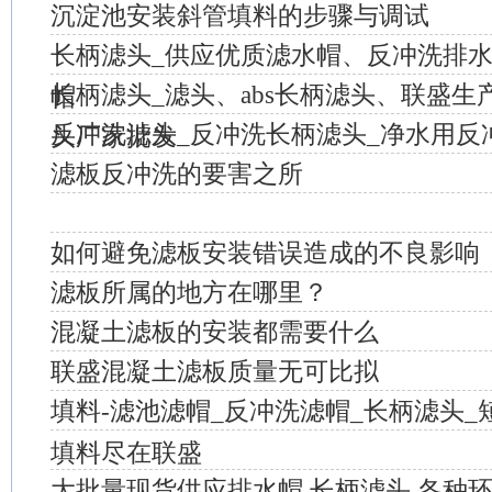
沉淀池安装斜管填料的步骤与调试
长柄滤头_供应优质滤水帽、反冲洗排
长柄滤头_滤头、abs长柄滤头、联盛
帽
反冲洗滤头_反冲洗长柄滤头_净水用反
头厂家批发
滤板反冲洗的要害之所
如何避免滤板安装错误造成的不良影响
滤板所属的地方在哪里？
混凝土滤板的安装都需要什么
联盛混凝土滤板质量无可比拟
填料-滤池滤帽_反冲洗滤帽_长柄滤头_短
填料尽在联盛
大批量现货供应排水帽,长柄滤头,各种